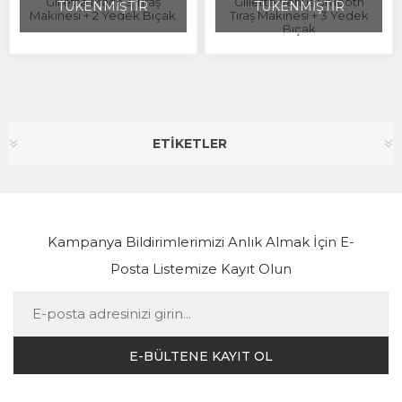
Gillette Mach 3 Tıraş
Gillette Venüs Smooth
TÜKENMİŞTİR
TÜKENMİŞTİR
Makinesi + 2 Yedek Bıçak
Tıraş Makinesi + 3 Yedek
Bıçak
ETİKETLER
Kampanya Bildirimlerimizi Anlık Almak İçin E-
Posta Listemize Kayıt Olun