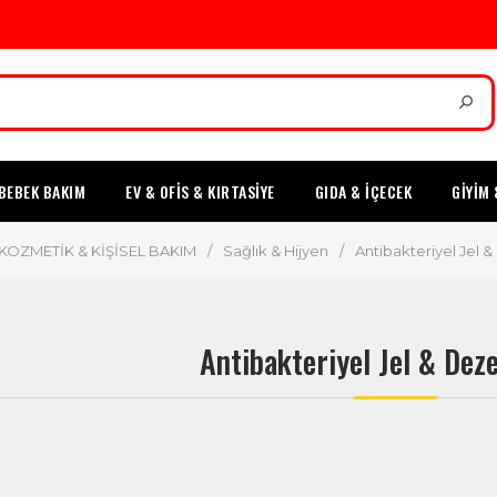
BEBEK BAKIM
EV & OFİS & KIRTASİYE
GIDA & İÇECEK
GİYİM 
KOZMETİK & KİŞİSEL BAKIM
/
Sağlık & Hijyen
/
Antibakteriyel Jel 
Antibakteriyel Jel & Dez