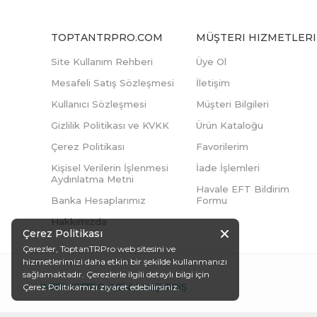
TOPTANTRPRO.COM
MÜŞTERI HIZMETLERI
Site Kullanım Rehberi
Üye Ol
Mesafeli Satış Sözleşmesi
İletişim
Kullanıcı Sözleşmesi
Müşteri Bilgileri
Gizlilik Politikası ve KVKK
Ürün Kataloğu
Çerez Politikası
Favorilerim
Kişisel Verilerin İşlenmesi
İade İşlemleri
Aydınlatma Metni
Havale EFT Bildirim
Banka Hesaplarımız
Formu
Hakkımızda
Çerez Politikası
Çerezler, ToptanTRPro web sitesini ve
hizmetlerimizi daha etkin bir şekilde kullanmanızı
sağlamaktadır. Çerezlerle ilgili detaylı bilgi için
İNTERNETTE GÜVENLİ ALIŞVERİŞ
Çerez Politikamızı
ziyaret edebilirsiniz.