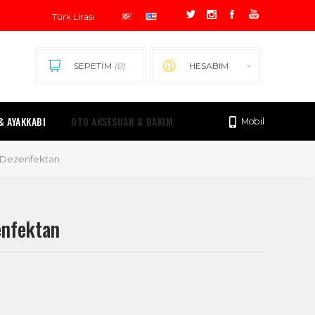
SEPETİM
(0)
HESABIM
& AYAKKABI
OTO AKSESUAR & BAKIM
Mobil
& Dezenfektan
enfektan