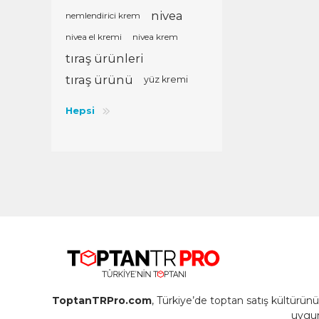
nivea
nemlendirici krem
nivea el kremi
nivea krem
tıraş ürünleri
tıraş ürünü
yüz kremi
Hepsi
ToptanTRPro.com
, Türkiye’de toptan satış kültürü
uygun 