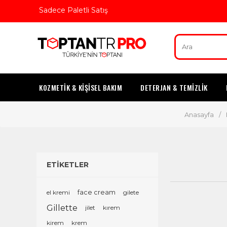
Sadece Paletli Satış
KOZMETİK & KİŞİSEL BAKIM
DETERJAN & TEMİZLİK
Anasayfa
/
ETİKETLER
el kremi
face cream
gilete
Gillette
jilet
kırem
kirem
krem