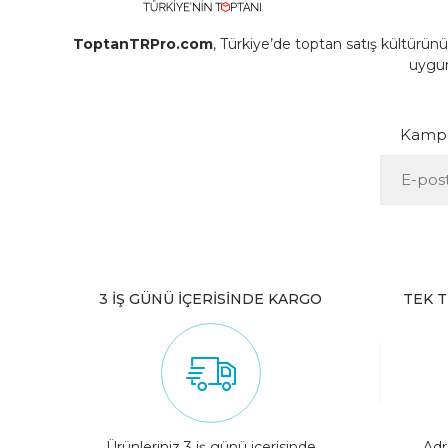
ToptanTRPro.com
, Türkiye’de toptan satış kültürü
uygun 
Kampan
3 İŞ GÜNÜ İÇERİSİNDE KARGO
TEK T
Ürünleriniz 3 iş günü içerisinde
Adr