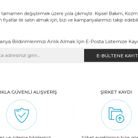
nü tamamen değiştirmek üzere yola çıkmıştır. Kişisel Bakım, Koz
fiyatlar ile satın almak için, bizi ve kampanyalarımızı takip edebili
ya Bildirimlerimizi Anlık Almak İçin E-Posta Listemize Kay
IKLA GÜVENLİ ALIŞVERİŞ
ŞİRKET KAYDI
es ve ödeme bilgilerinizi
Şirket evraklarınızı bize gö