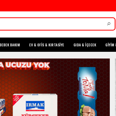
BEBEK BAKIM
EV & OFİS & KIRTASİYE
GIDA & İÇECEK
GİYİM 