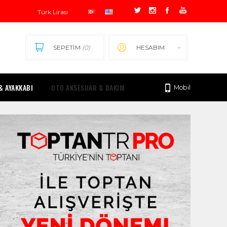
SEPETİM
(0)
HESABIM
& AYAKKABI
OTO AKSESUAR & BAKIM
Mobil