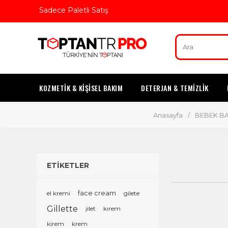
Sadece Paletli Satış
KOZMETİK & KİŞİSEL BAKIM
DETERJAN & TEMİZLİK
Anasayfa
/
BEBEK B
ETİKETLER
el kremi
face cream
gilete
Gillette
jilet
kırem
kirem
krem