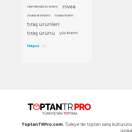
nivea
nemlendirici krem
nivea el kremi
nivea krem
tıraş ürünleri
tıraş ürünü
yüz kremi
Hepsi
ToptanTRPro.com
, Türkiye’de toptan satış kültürü
uygun 