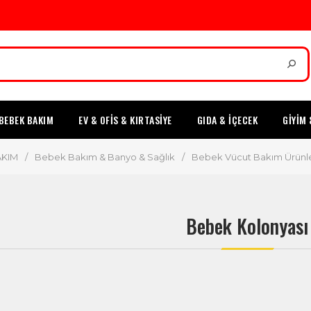
BEBEK BAKIM
EV & OFİS & KIRTASİYE
GIDA & İÇECEK
GİYİM 
AKIM
/
Bebek Bakım & Banyo & Sağlık
/
Bebek Vücut Bakım Ürünle
Bebek Kolonyası