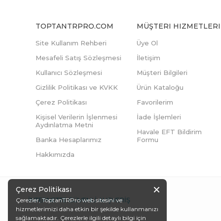
TOPTANTRPRO.COM
MÜŞTERI HIZMETLERI
Site Kullanım Rehberi
Üye Ol
Mesafeli Satış Sözleşmesi
İletişim
Kullanıcı Sözleşmesi
Müşteri Bilgileri
Gizlilik Politikası ve KVKK
Ürün Kataloğu
Çerez Politikası
Favorilerim
Kişisel Verilerin İşlenmesi
İade İşlemleri
Aydınlatma Metni
Havale EFT Bildirim
Banka Hesaplarımız
Formu
Hakkımızda
Çerez Politikası
İNTERNETTE GÜVENLİ ALIŞVERİŞ
Çerezler, ToptanTRPro web sitesini ve
hizmetlerimizi daha etkin bir şekilde kullanmanızı
sağlamaktadır. Çerezlerle ilgili detaylı bilgi için