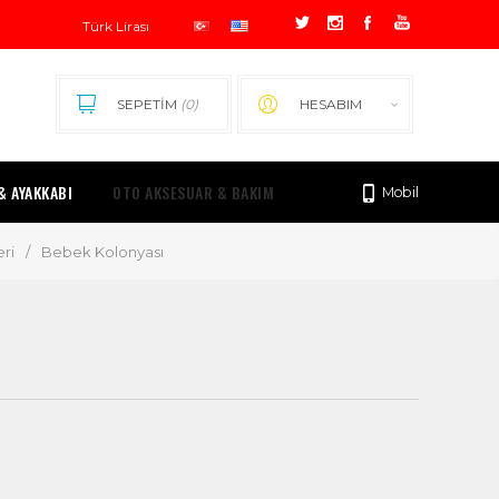
SEPETİM
(0)
HESABIM
& AYAKKABI
OTO AKSESUAR & BAKIM
Mobil
ri
/
Bebek Kolonyası