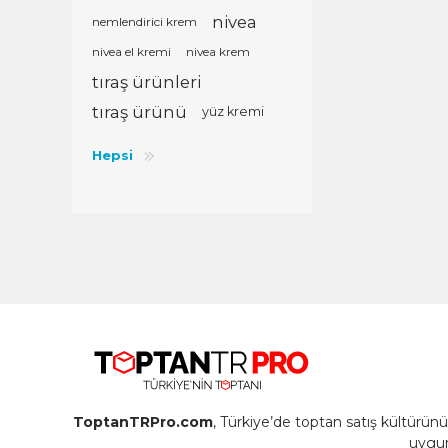
nivea
nemlendirici krem
nivea el kremi
nivea krem
tıraş ürünleri
tıraş ürünü
yüz kremi
Hepsi
ToptanTRPro.com
, Türkiye’de toptan satış kültürü
uygun 