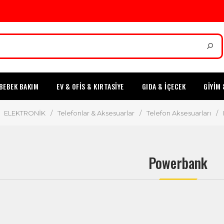
BEBEK BAKIM
EV & OFİS & KIRTASİYE
GIDA & İÇECEK
GİYİM 
ELEKTRONİK
/
Telefonlar & Aksesuarlar
/
Telefon Aksesuarları
/
Powerbank