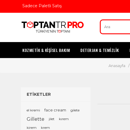
Sadece Paletli Satış
KOZMETİK & KİŞİSEL BAKIM
DETERJAN & TEMİZLİK
Anasayfa
/
ETİKETLER
el kremi
face cream
gilete
Gillette
jilet
kırem
kirem
krem