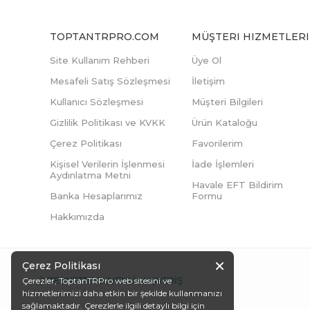
TOPTANTRPRO.COM
MÜŞTERI HIZMETLERI
Site Kullanım Rehberi
Üye Ol
Mesafeli Satış Sözleşmesi
İletişim
Kullanıcı Sözleşmesi
Müşteri Bilgileri
Gizlilik Politikası ve KVKK
Ürün Kataloğu
Çerez Politikası
Favorilerim
Kişisel Verilerin İşlenmesi
İade İşlemleri
Aydınlatma Metni
Havale EFT Bildirim
Banka Hesaplarımız
Formu
Hakkımızda
Çerez Politikası
İNTERNETTE GÜVENLİ ALIŞVERİŞ
Çerezler, ToptanTRPro web sitesini ve
hizmetlerimizi daha etkin bir şekilde kullanmanızı
sağlamaktadır. Çerezlerle ilgili detaylı bilgi için