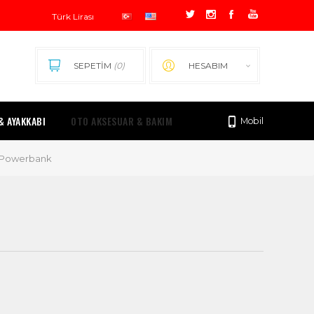
SEPETİM
(0)
HESABIM
& AYAKKABI
OTO AKSESUAR & BAKIM
Mobil
Powerbank