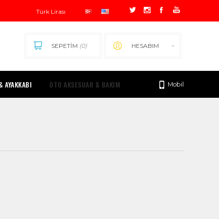
SEPETİM
(0)
HESABIM
& AYAKKABI
OTO AKSESUAR & BAKIM
Mobil