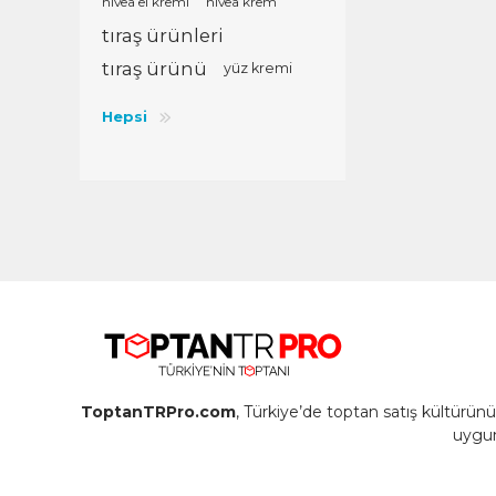
nivea el kremi
nivea krem
tıraş ürünleri
tıraş ürünü
yüz kremi
Hepsi
ToptanTRPro.com
, Türkiye’de toptan satış kültürü
uygun 