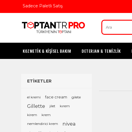
Sadece Paletli Satış
KOZMETİK & KİŞİSEL BAKIM
DETERJAN & TEMİZLİK
ETİKETLER
el kremi
face cream
gilete
Gillette
jilet
kırem
kirem
krem
nivea
nemlendirici krem