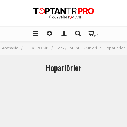
(0)
Anasayfa
/
ELEKTRONİK
/
Ses & Görüntü Ürünleri
/
Hoparlörler
Hoparlörler