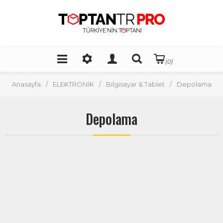
(0)
Anasayfa
/
ELEKTRONİK
/
Bilgisayar & Tablet
/
Depolama
Depolama