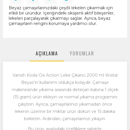
Beyaz çamaşırlarınızdaki çeşitli lekeleri çıkarmak için
etkili bir üründür. İçeriğindeki oksijenli aktif bileşenler,
lekeleri parçalayarak çıkarmayı sağlar. Ayrıca, beyaz
çamaşırların rengini korumaya yardımcı olur.
AÇIKLAMA
YORUMLAR
Vanish Kosla Oxi Action Leke Çıkarıcı 2000 ml Kristal
Beyaz'ın kullanımı oldukça kolaydır.
Çamaşır
makinesinde yıkama sırasında deterjan kabına 1 ölçek
(15 gram) ürün ekleyin ve normal yıkama programını
çalıştırın.
Ayrıca,
çamaşırlarınızı yıkamadan önce
lekenin üzerine bir miktar ürün dökün ve 15 dakika
bekletin.
Ardından,
çamaşırlarınızı yıkayın.
Bu ürün,
aşağıdaki özelliklere sahiptir: