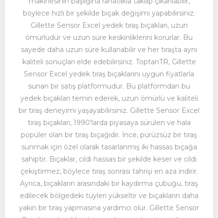
makinesinin başlığına rahatlıkla takılıp çıkarılabilir,
böylece hızlı bir şekilde bıçak değişimi yapabilirsiniz.
Gillette Sensor Excel yedek tıraş bıçakları, uzun
ömürlüdür ve uzun süre keskinliklerini korurlar. Bu
sayede daha uzun süre kullanabilir ve her tıraşta aynı
kaliteli sonuçları elde edebilirsiniz. ToptanTR, Gillette
Sensor Excel yedek tıraş bıçaklarını uygun fiyatlarla
sunan bir satış platformudur. Bu platformdan bu
yedek bıçakları temin ederek, uzun ömürlü ve kaliteli
bir tıraş deneyimi yaşayabilirsiniz. Gillette Sensor Excel
tıraş bıçakları, 1990'larda piyasaya sürülen ve hala
popüler olan bir tıraş bıçağıdır. İnce, pürüzsüz bir tıraş
sunmak için özel olarak tasarlanmış iki hassas bıçağa
sahiptir. Bıçaklar, cildi hassas bir şekilde keser ve cildi
çekiştirmez, böylece tıraş sonrası tahrişi en aza indirir.
Ayrıca, bıçakların arasındaki bir kaydırma çubuğu, tıraş
edilecek bölgedeki tüyleri yükseltir ve bıçakların daha
yakın bir tıraş yapmasına yardımcı olur. Gillette Sensor