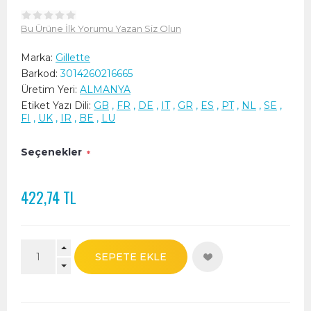
Bu Ürüne İlk Yorumu Yazan Siz Olun
Marka:
Gillette
Barkod:
3014260216665
Üretim Yeri:
ALMANYA
Etiket Yazı Dili:
GB
,
FR
,
DE
,
IT
,
GR
,
ES
,
PT
,
NL
,
SE
,
FI
,
UK
,
IR
,
BE
,
LU
Seçenekler
*
422,74 TL