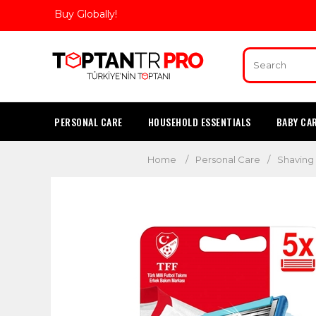
Buy Globally!
PERSONAL CARE
HOUSEHOLD ESSENTIALS
BABY CA
Home
/
Personal Care
/
Shaving