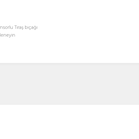
nsorlu Tıraş bıçağı
 deneyin