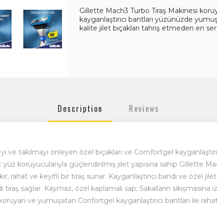
Gillette Mach3 Turbo Tıraş Makinesi koru
kayganlaştırıcı bantları yüzünüzde yumuşak 
kalite jilet bıçakları tahriş etmeden en sert
Description
Reviews
 ve takılmayı önleyen özel bıçakları ve Comfortgel kayganlaştırıcı 
t yüz koruyucularıyla güçlendirilmiş jilet yapısına sahip Gillette M
 rahat ve keyifli bir tıraş sunar. Kayganlaştırıcı bandı ve özel jilet
ı tıraş sağlar. Kaymaz, özel kaplamalı sap; Sakalların sıkışmasına 
ü koruyan ve yumuşatan Confortgel kayganlaştırıcı bantları ile raha