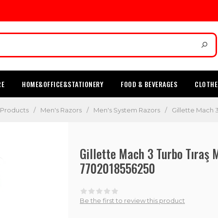
RE
HOME&OFFICE&STATIONERY
FOOD & BEVERAGES
CLOTHE
 Products
/
Men's Razors
/
Men's System Razors
/
Gillette Mach 
Gillette Mach 3 Turbo Tıraş 
7702018556250
Be the first to review this product