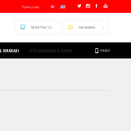
SEPETİM
(0)
HESABIM
& AYAKKABI
OTO AKSESUAR & BAKIM
Mobil