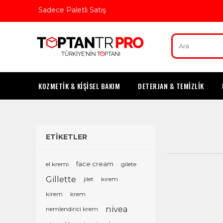
Sadece Paletli Satış
KOZMETİK & KİŞİSEL BAKIM
DETERJAN & TEMİZLİK
ETİKETLER
el kremi
face cream
gilete
Gillette
jilet
kırem
kirem
krem
nivea
nemlendirici krem