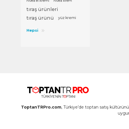
nivea el kremi
nivea krem
tıraş ürünleri
tıraş ürünü
yüz kremi
Hepsi
ToptanTRPro.com
, Türkiye’de toptan satış kültürü
uygun 