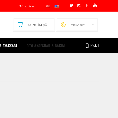
SEPETİM
(0)
HESABIM
& AYAKKABI
OTO AKSESUAR & BAKIM
Mobil