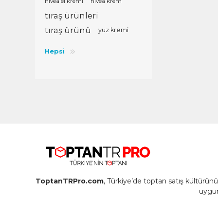
nivea el kremi
nivea krem
tıraş ürünleri
tıraş ürünü
yüz kremi
Hepsi
ToptanTRPro.com
, Türkiye’de toptan satış kültürü
uygun 