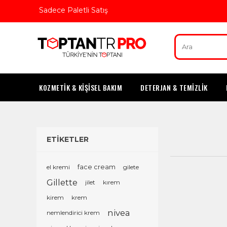
Sadece Paletli Satış
KOZMETİK & KİŞİSEL BAKIM
DETERJAN & TEMİZLİK
ETİKETLER
el kremi
face cream
gilete
Gillette
jilet
kırem
kirem
krem
nivea
nemlendirici krem